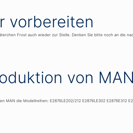
r vorbereiten
äterchen Frost auch wieder zur Stelle. Denken Sie bitte noch an die n
roduktion von MA
n Seiten MAN die Modellreihen: E2876LE202/212 E2876LE302 E2876E3