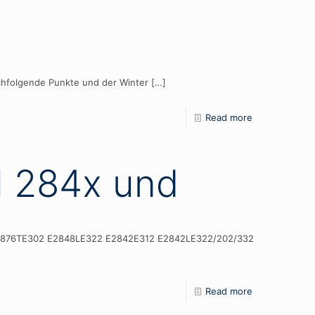
achfolgende Punkte und der Winter
[…]
Read more
N 284x und
12 E2876TE302 E2848LE322 E2842E312 E2842LE322/202/332
Read more