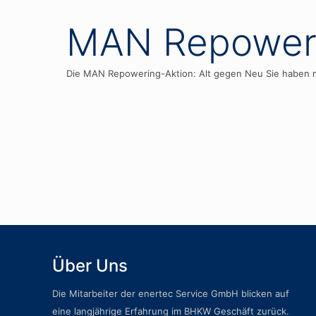
MAN Repoweri
Die MAN Repowering-Aktion: Alt gegen Neu Sie haben 
Über Uns
Die Mitarbeiter der enertec Service GmbH blicken auf
eine langjährige Erfahrung im BHKW Geschäft zurück.