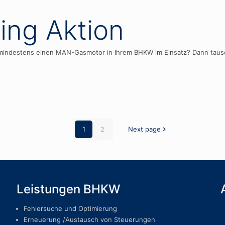
ng Aktion
mindestens einen MAN-Gasmotor in Ihrem BHKW im Einsatz? Dann taus
1
2
Next page
Leistungen BHKW
Fehlersuche und Optimierung
Erneuerung /Austausch von Steuerungen